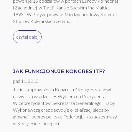
powołuje 15 oddziałów w portach Europy Północnej
i Zachodniej, w Turcji, Kanale Sueskim i na Malcie.
1893 - W Paryżu powstał Międzynarodowy Komitet
Studiów Kolejarskich celem...
czytaj dalej
JAK FUNKCJONUJE KONGRES ITF?
paź 11, 2010
Jakie są uprawnienia Kongresu ? Kongres stanowi
najwyższą władzę ITF. Wybiera on Prezydenta,
Wiceprezydentów, Sekretarza Generalnego i Radę
Wykonawczą oraz decyduje o lokalizacji siedziby
głównej i tworzy politykę Federacji... Kto uczestniczy
w Kongresie ? Delegaci...