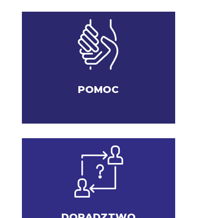
POMOC
DORADZTWO