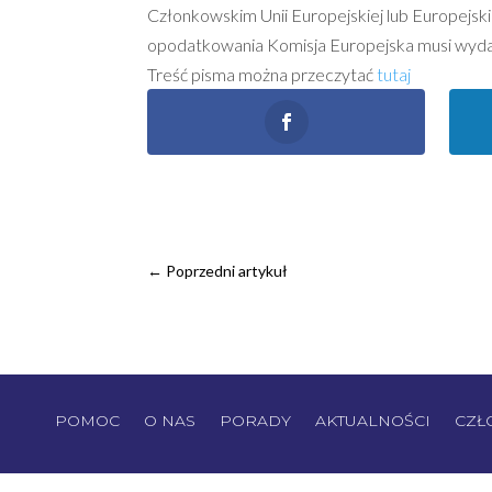
Członkowskim Unii Europejskiej lub Europejs
opodatkowania Komisja Europejska musi wyda
Treść pisma można przeczytać
tutaj
←
Poprzedni artykuł
POMOC
O NAS
PORADY
AKTUALNOŚCI
CZŁ