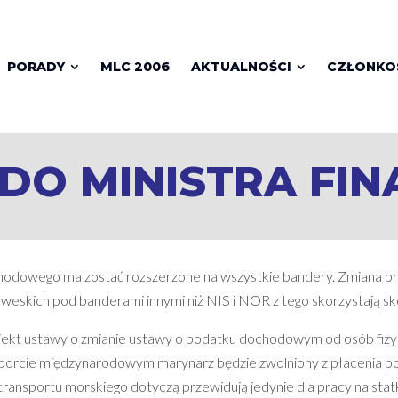
PORADY
MLC 2006
AKTUALNOŚCI
CZŁONK
 DO MINISTRA FI
hodowego ma zostać rozszerzone na wszystkie bandery. Zmiana p
weskich pod banderami innymi niż NIS i NOR z tego skorzystają sk
ojekt ustawy o zmianie ustawy o podatku dochodowym od osób fizy
sporcie międzynarodowym marynarz będzie zwolniony z płacenia
 transportu morskiego dotyczą przewidują jedynie dla pracy na st