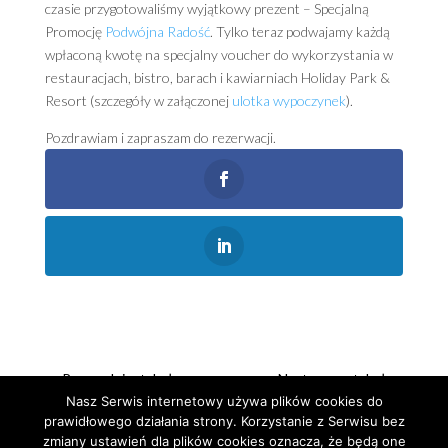
czasie przygotowaliśmy wyjątkowy prezent – Specjalną
Promocję
Podwójna Radość
. Tylko teraz podwajamy każdą
wpłaconą kwotę na specjalny voucher do wykorzystania w
restauracjach, bistro, barach i kawiarniach Holiday Park &
Resort (szczegóły w załączonej
ulotka wypoczynek
).
Pozdrawiam i zapraszam do rezerwacji.
←
Poprzedni artykuł
Następny artykuł
→
Nasz Serwis internetowy używa plików cookies do
prawidłowego działania strony. Korzystanie z Serwisu bez
zmiany ustawień dla plików cookies oznacza, że będą one