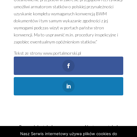
umożliwi armatorom statków o polskiej przynależności
uzyskanie kompletu wymaganych konwencją BWM
dokumentów i tym samym wykazanie zgodności z jej
wymogami podczas wizyt w portach państw stron
konwencji. Ma to usprawnić m.in. procedury inspekcyjne i
zapobiec ewentualnym opóźnieniom statków.”
Tekst ze strony www.portalmorski.pl
←
Poprzedni artykuł
Następny artykuł
→
Nasz Serwis internetowy używa plików cookies do