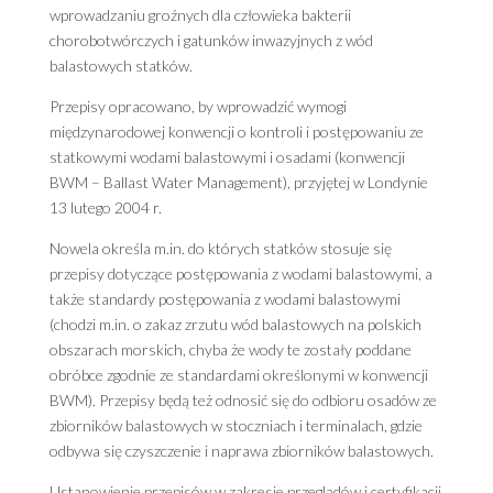
wprowadzaniu groźnych dla człowieka bakterii
chorobotwórczych i gatunków inwazyjnych z wód
balastowych statków.
Przepisy opracowano, by wprowadzić wymogi
międzynarodowej konwencji o kontroli i postępowaniu ze
statkowymi wodami balastowymi i osadami (konwencji
BWM – Ballast Water Management), przyjętej w Londynie
13 lutego 2004 r.
Nowela określa m.in. do których statków stosuje się
przepisy dotyczące postępowania z wodami balastowymi, a
także standardy postępowania z wodami balastowymi
(chodzi m.in. o zakaz zrzutu wód balastowych na polskich
obszarach morskich, chyba że wody te zostały poddane
obróbce zgodnie ze standardami określonymi w konwencji
BWM). Przepisy będą też odnosić się do odbioru osadów ze
zbiorników balastowych w stoczniach i terminalach, gdzie
odbywa się czyszczenie i naprawa zbiorników balastowych.
Ustanowienie przepisów w zakresie przeglądów i certyfikacji