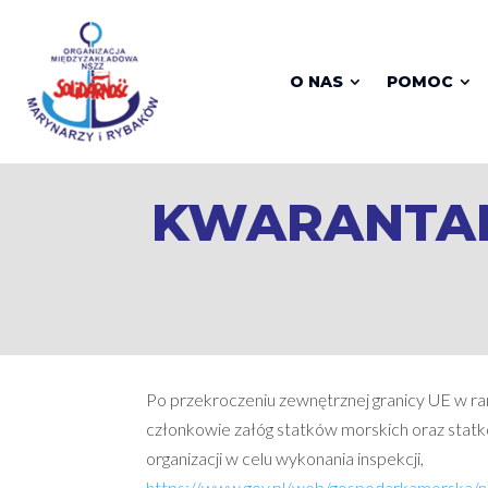
O NAS
POMOC
KWARANTAN
Po przekroczeniu zewnętrznej granicy UE w r
członkowie załóg statków morskich oraz statkó
organizacji w celu wykonania inspekcji,
https://www.gov.pl/web/gospodarkamorska/n