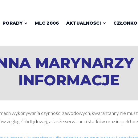
PORADY
MLC 2006
AKTUALNOŚCI
CZŁONK
NA MARYNARZY 
INFORMACJE
amach wykonywania czynności zawodowych, kwarantanny nie muszą
w żeglugi śródlądowej, a także serwisanci statków oraz inspektorz
owe-zasady-kwarantanny-dla-czlonkow-zalog-rybakow-i-serwisa