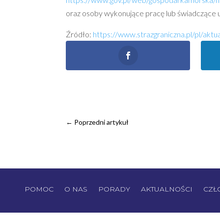
oraz osoby wykonujące pracę lub świadczące u
Źródło:
https://www.strazgraniczna.pl/pl/akt
←
Poprzedni artykuł
POMOC
O NAS
PORADY
AKTUALNOŚCI
CZŁ