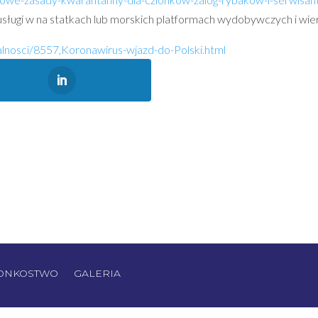
sługi w na statkach lub morskich platformach wydobywczych i wier
ualnosci/8557,Koronawirus-wjazd-do-Polski.html
ONKOSTWO
GALERIA