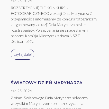
cze 25, 2026
ROZSTRZYGNIĘCIE KONKURSU
FOTOGRAFICZNEGO z okazji Dnia Marynarza Z
przyjemnością informujemy, że konkurs fotograficzny
zorganizowany z okazji Dnia Marynarza został
rozstrzygnięty. Po zapoznaniu się z nadesłanymi
pracami Komisja Międzyzakładowa NSZZ
„Solidarność”...
czytaj dalej
ŚWIATOWY DZIEŃ MARYNARZA
cze 25, 2026
Z okazji Światowego Dnia Marynarza składamy
wszystkim Marynarzom serdeczne życzenia
bezpiecznych rejsów, spokojnej pracy oraz