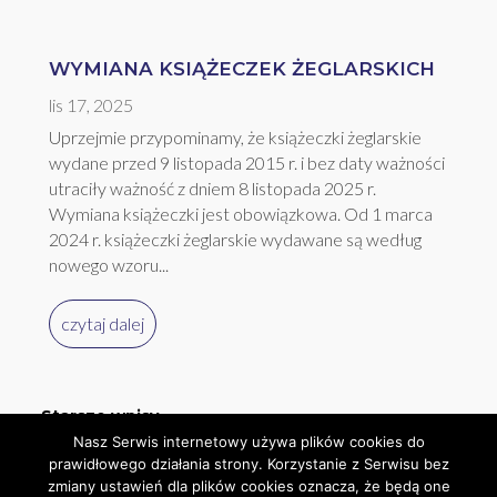
WYMIANA KSIĄŻECZEK ŻEGLARSKICH
lis 17, 2025
Uprzejmie przypominamy, że książeczki żeglarskie
wydane przed 9 listopada 2015 r. i bez daty ważności
utraciły ważność z dniem 8 listopada 2025 r.
Wymiana książeczki jest obowiązkowa. Od 1 marca
2024 r. książeczki żeglarskie wydawane są według
nowego wzoru...
czytaj dalej
« Starsze wpisy
Nasz Serwis internetowy używa plików cookies do
prawidłowego działania strony. Korzystanie z Serwisu bez
zmiany ustawień dla plików cookies oznacza, że będą one