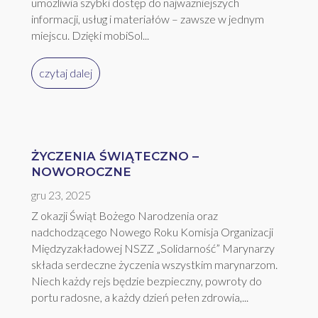
umożliwia szybki dostęp do najważniejszych
informacji, usług i materiałów – zawsze w jednym
miejscu. Dzięki mobiSol...
czytaj dalej
ŻYCZENIA ŚWIĄTECZNO –
NOWOROCZNE
gru 23, 2025
Z okazji Świąt Bożego Narodzenia oraz
nadchodzącego Nowego Roku Komisja Organizacji
Międzyzakładowej NSZZ „Solidarność” Marynarzy
składa serdeczne życzenia wszystkim marynarzom.
Niech każdy rejs będzie bezpieczny, powroty do
portu radosne, a każdy dzień pełen zdrowia,...