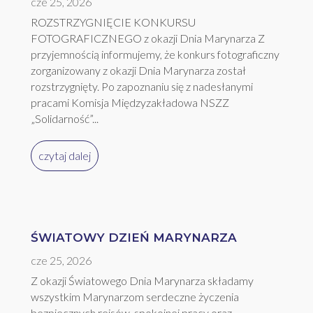
cze 25, 2026
ROZSTRZYGNIĘCIE KONKURSU
FOTOGRAFICZNEGO z okazji Dnia Marynarza Z
przyjemnością informujemy, że konkurs fotograficzny
zorganizowany z okazji Dnia Marynarza został
rozstrzygnięty. Po zapoznaniu się z nadesłanymi
pracami Komisja Międzyzakładowa NSZZ
„Solidarność”...
czytaj dalej
ŚWIATOWY DZIEŃ MARYNARZA
cze 25, 2026
Z okazji Światowego Dnia Marynarza składamy
wszystkim Marynarzom serdeczne życzenia
bezpiecznych rejsów, spokojnej pracy oraz