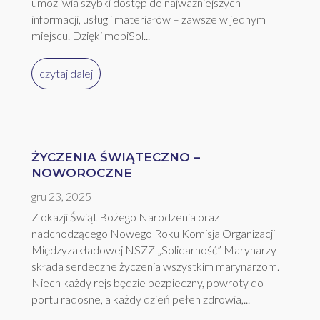
umożliwia szybki dostęp do najważniejszych
informacji, usług i materiałów – zawsze w jednym
miejscu. Dzięki mobiSol...
czytaj dalej
ŻYCZENIA ŚWIĄTECZNO –
NOWOROCZNE
gru 23, 2025
Z okazji Świąt Bożego Narodzenia oraz
nadchodzącego Nowego Roku Komisja Organizacji
Międzyzakładowej NSZZ „Solidarność” Marynarzy
składa serdeczne życzenia wszystkim marynarzom.
Niech każdy rejs będzie bezpieczny, powroty do
portu radosne, a każdy dzień pełen zdrowia,...