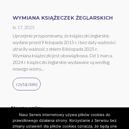
WYMIANA KSIĄŻECZEK ŻEGLARSKICH
lis 17, 2025
Uprzejmie przypominamy, że książeczki żeglarskie
wydane przed 9 listopada 2015 r. i bez daty ważności
utraciły ważność z dniem 8 listopada 2025 r.
Wymiana książeczki jest obowiązkowa. Od 1 marca
2024 r. książeczki żeglarskie wydawane są według
nowego wzoru...
czytaj dalej
« Starsze wpisy
Nasz Serwis internetowy używa plików cookies do
prawidłowego działania strony. Korzystanie z Serwisu bez
zmiany ustawień dla plików cookies oznacza, że będą one