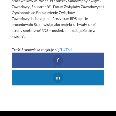
pracowników w Polsce: Niezależny Samorządny Związek
Zawodowy „Solidarność”, Forum Związków Zawodowych i
Ogólnopolskie Porozumienie Związków
Zawodowych. Następnie Prezydium RDS będzie
procedowało Stanowisko jako projekt uchwały całej
strony społecznej RDS – posiedzenie odbędzie się w
kwietniu.
Treść Stanowiska znajduje się
TUTAJ
←
Poprzedni artykuł
Następny artykuł
→