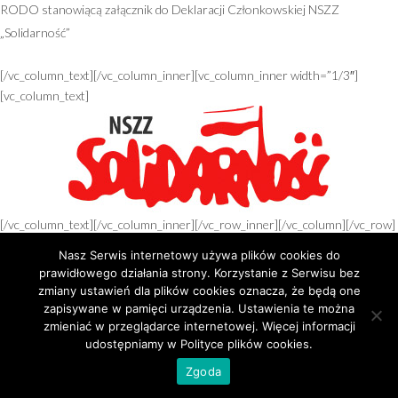
RODO stanowiącą załącznik do Deklaracji Członkowskiej NSZZ
„Solidarność”
[/vc_column_text][/vc_column_inner][vc_column_inner width=”1/3″]
[vc_column_text]
[/vc_column_text][/vc_column_inner][/vc_row_inner][/vc_column][/vc_row]
[vc_row el_class=”limit-wrapper”][vc_column][contact-form-7 id=”462″]
Nasz Serwis internetowy używa plików cookies do
[/vc_column][/vc_row]
prawidłowego działania strony. Korzystanie z Serwisu bez
zmiany ustawień dla plików cookies oznacza, że będą one
zapisywane w pamięci urządzenia. Ustawienia te można
zmieniać w przeglądarce internetowej. Więcej informacji
udostępniamy w Polityce plików cookies.
Zgoda